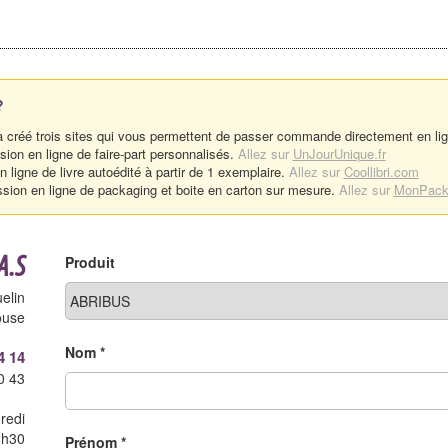
?
 créé trois sites qui vous permettent de passer commande directement en lig
sion en ligne de faire-part personnalisés.
Allez sur
UnJourUnique.fr
 ligne de livre autoédité à partir de 1 exemplaire.
Allez sur
Coollibri.com
sion en ligne de packaging et boite en carton sur mesure.
Allez sur
MonPack
A.S
Produit
elin
ouse
Nom *
4 14
0 43
redi
8h30
Prénom *