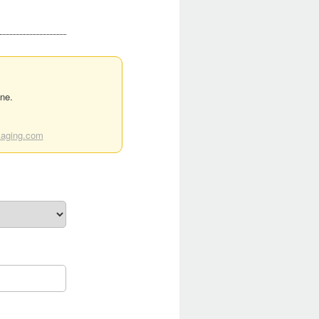
ne.
aging.com