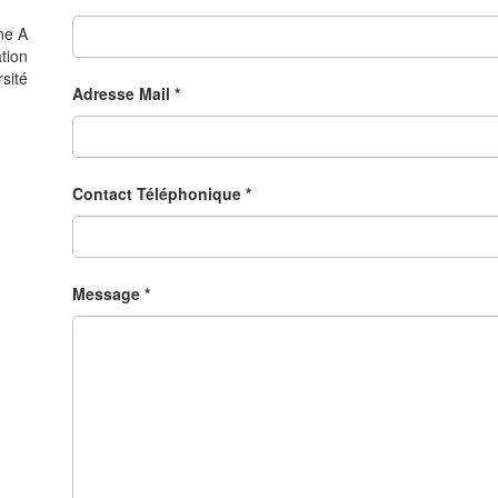
ne A
ation
rsité
Adresse Mail *
Contact Téléphonique *
Message *