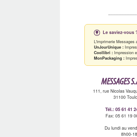
Le saviez-vous 
L'imprimerie Messages a
UnJourUnique :
Impres
Coollibri :
Impression en
MonPackaging :
Impres
MESSAGES S.
111, rue Nicolas Vauqu
31100
Toul
Tél.: 05 61 41 2
Fax: 05 61 19 0
Du lundi au vend
8h00-1