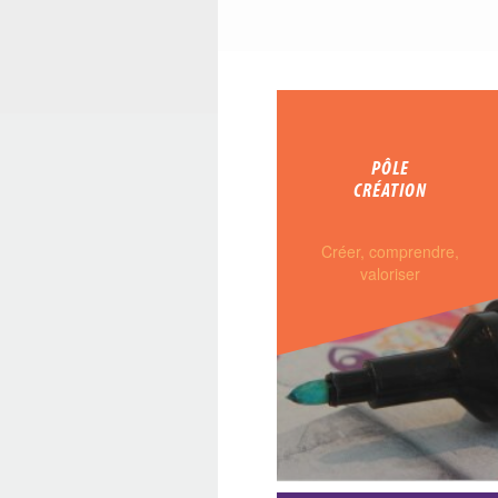
PÔLE
CRÉATION
Créer, comprendre,
valoriser