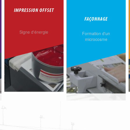
IMPRESSION OFFSET
FAÇONNAGE
Signe d'énergie
Formation d'un
microcosme